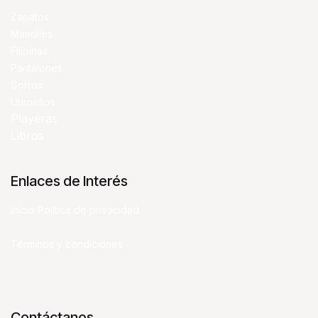
Zapatos
Mandiles
Filipinas
Pantalones
Gorros
Utensilios
Playeras
Libr​os
Enlaces de Interés
Inicio Política de privacidad
Términos y condiciones
Contáctanos