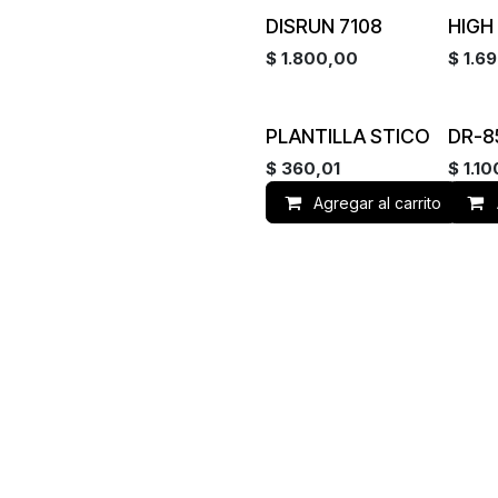
¡Nuevo!
DISRUN 7108
HIGH
$
1.800,00
$
1.6
PLANTILLA STICO
DR-8
$
360,01
$
1.1
Agregar al carrito