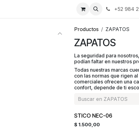
a
Contáctenos
Noticias
Academia
+52 984 2
Productos
ZAPATOS
ZAPATOS
La seguridad para nosotros,
podían faltar en nuestros p
Todas nuestras marcas cuent
con las normas que rigen al
comerciales ofrecen una cara
confort, depende de ti esc
Nec06
STICO NEC-06
$
1.500,00