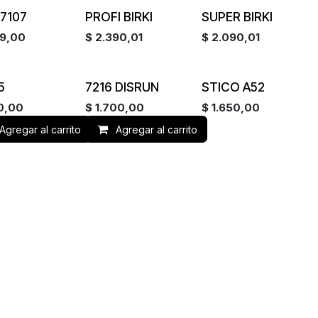
Agotado
Agotado
 7107
PROFI BIRKI
SUPER BIRKI
99,00
$
2.390,01
$
2.090,01
¡Nuevo!
5
7216 DISRUN
STICO A52
00,00
$
1.700,00
$
1.650,00
Agregar al carrito
Agregar al carrito